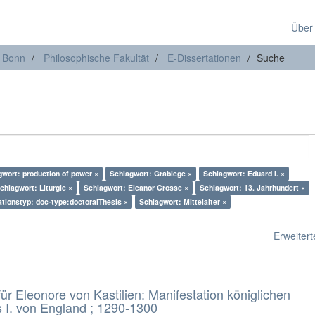
Über
t Bonn
Philosophische Fakultät
E-Dissertationen
Suche
gwort: production of power ×
Schlagwort: Grablege ×
Schlagwort: Eduard I. ×
chlagwort: Liturgie ×
Schlagwort: Eleanor Crosse ×
Schlagwort: 13. Jahrhundert ×
ationstyp: doc-type:doctoralThesis ×
Schlagwort: Mittelalter ×
Erweiterte
 Eleonore von Kastilien: Manifestation königlichen
 I. von England ; 1290-1300