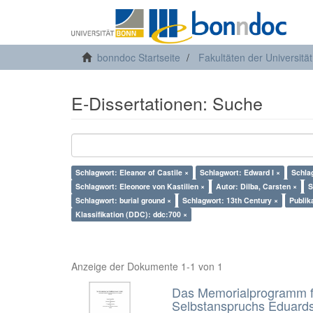
bonndoc Startseite
Fakultäten der Universitä
E-Dissertationen: Suche
Schlagwort: Eleanor of Castile ×
Schlagwort: Edward I ×
Schla
Schlagwort: Eleonore von Kastilien ×
Autor: Dilba, Carsten ×
S
Schlagwort: burial ground ×
Schlagwort: 13th Century ×
Publik
Klassifikation (DDC): ddc:700 ×
Anzeige der Dokumente 1-1 von 1
Das Memorialprogramm für
Selbstanspruchs Eduards