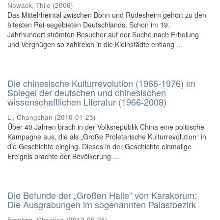
Nowack, Thilo
(
2006
)
Das Mittelrheintal zwischen Bonn und Rüdesheim gehört zu den
ältesten Rei-segebieten Deutschlands. Schon im 19.
Jahrhundert strömten Besucher auf der Suche nach Erholung
und Vergnügen so zahlreich in die Kleinstädte entlang ...
Die chinesische Kulturrevolution (1966-1976) im
Spiegel der deutschen und chinesischen
wissenschaftlichen Literatur (1966-2008)
Li, Changshan
(
2010-01-25
)
Über 40 Jahren brach in der Volksrepublik China eine politische
Kampagne aus, die als „Große Proletarische Kulturrevolution“ in
die Geschichte einging. Dieses in der Geschichte einmalige
Ereignis brachte der Bevölkerung ...
Die Befunde der „Großen Halle“ von Karakorum:
Die Ausgrabungen im sogenannten Palastbezirk
Franken, Christina
(
2012-06-08
)