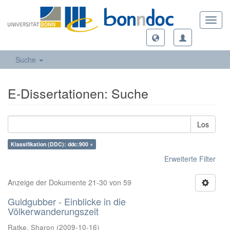
Toggl
navig
Suche
E-Dissertationen: Suche
Los
Klassifikation (DDC): ddc:900 ×
Erweiterte Filter
Anzeige der Dokumente 21-30 von 59
Guldgubber - Einblicke in die
Völkerwanderungszeit
Ratke, Sharon
(
2009-10-16
)