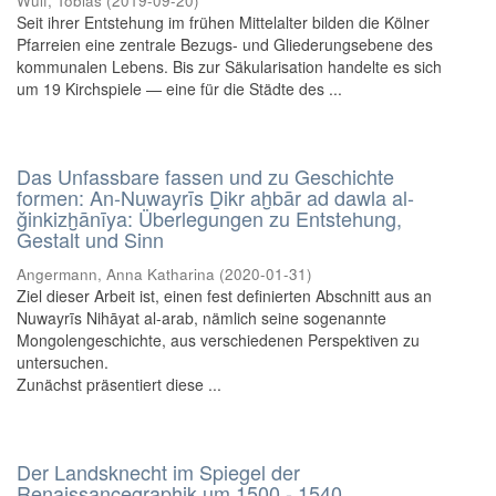
Wulf, Tobias
(
2019-09-20
)
Seit ihrer Entstehung im frühen Mittelalter bilden die Kölner
Pfarreien eine zentrale Bezugs- und Gliederungsebene des
kommunalen Lebens. Bis zur Säkularisation handelte es sich
um 19 Kirchspiele — eine für die Städte des ...
Das Unfassbare fassen und zu Geschichte
formen: An-Nuwayrīs Ḏikr aḫbār ad dawla al-
ğinkizḫānīya: Überlegungen zu Entstehung,
Gestalt und Sinn
Angermann, Anna Katharina
(
2020-01-31
)
Ziel dieser Arbeit ist, einen fest definierten Abschnitt aus an
Nuwayrīs Nihāyat al-arab, nämlich seine sogenannte
Mongolengeschichte, aus verschiedenen Perspektiven zu
untersuchen.
Zunächst präsentiert diese ...
Der Landsknecht im Spiegel der
Renaissancegraphik um 1500 - 1540