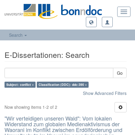
Toggl
navig
Search
E-Dissertationen: Search
Go
Subject: conflict ×
Classification (DDC): ddc:390 ×
Show Advanced Filters
Now showing items 1-2 of 2
"Wir verteidigen unseren Wald": Vom lokalen
Widerstand zum globalen Medienaktivismus der
Waorani im Konflikt zwischen Erdölförderung und