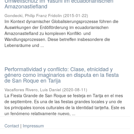
Umweltschutz im Yasuni im ecuadorianischen
Amazonastiefland
Gondecki, Philip Franz Fridolin
(
2015-01-22
)
Im Kontext dynamischer Globalisierungsprozesse führen die
Auswirkungen der Erdölförderung im ecuadorianischen
Amazonastiefland zu komplexen Konflikt- und
Wandlungsprozessen. Diese betreffen insbesondere die
Lebensräume und ...
Performatividad y conflicto: Clase, etnicidad y
género como imaginarios en disputa en la fiesta
de San Roque en Tarija
Vacaflores Rivero, Luis Daniel
(
2020-08-11
)
La Fiesta Grande de San Roque se festeja en Tarija en el mes
de septiembre. Es una de las fiestas grandes locales y uno de
los principales iconos culturales de la identidad tarijeña. Este es
un fenómeno relativamente nuevo, ...
Contact
|
Impressum