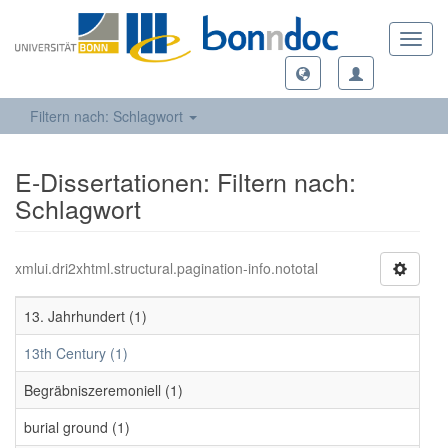
Toggl
navig
Filtern nach: Schlagwort
E-Dissertationen: Filtern nach:
Schlagwort
xmlui.dri2xhtml.structural.pagination-info.nototal
13. Jahrhundert (1)
13th Century (1)
Begräbniszeremoniell (1)
burial ground (1)