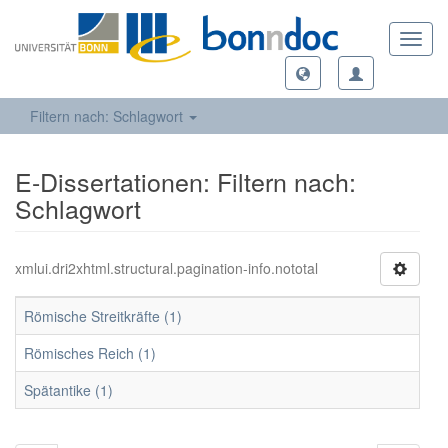
Toggl
navig
Filtern nach: Schlagwort
E-Dissertationen: Filtern nach:
Schlagwort
xmlui.dri2xhtml.structural.pagination-info.nototal
Römische Streitkräfte (1)
Römisches Reich (1)
Spätantike (1)