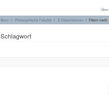
Über
t Bonn
Philosophische Fakultät
E-Dissertationen
Filtern nach:
: Schlagwort