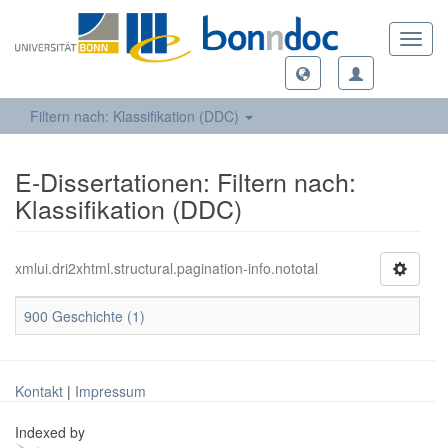
Toggl
navig
Filtern nach: Klassifikation (DDC)
E-Dissertationen: Filtern nach:
Klassifikation (DDC)
xmlui.dri2xhtml.structural.pagination-info.nototal
900 Geschichte (1)
Kontakt
|
Impressum
Indexed by