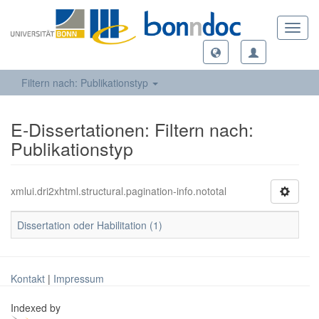
Toggl
navig
Filtern nach: Publikationstyp
E-Dissertationen: Filtern nach:
Publikationstyp
xmlui.dri2xhtml.structural.pagination-info.nototal
Dissertation oder Habilitation (1)
Kontakt
|
Impressum
Indexed by