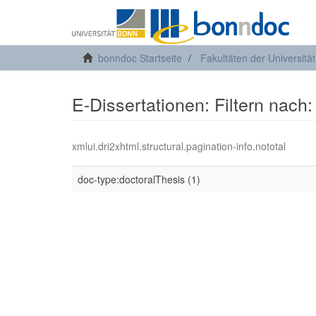
bonndoc Startseite
Fakultäten der Universitä
E-Dissertationen: Filtern nach:
xmlui.dri2xhtml.structural.pagination-info.nototal
doc-type:doctoralThesis (1)