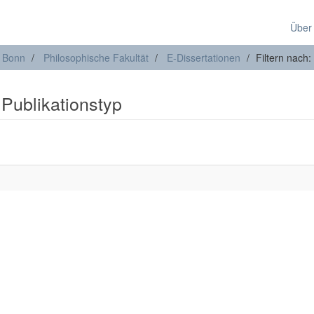
Über
t Bonn
Philosophische Fakultät
E-Dissertationen
Filtern nach:
 Publikationstyp