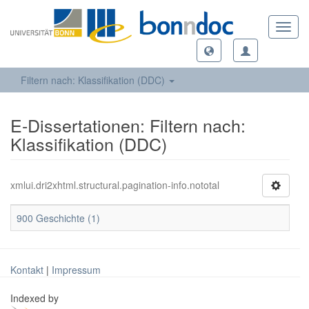
Toggl
navig
Filtern nach: Klassifikation (DDC)
E-Dissertationen: Filtern nach:
Klassifikation (DDC)
xmlui.dri2xhtml.structural.pagination-info.nototal
900 Geschichte (1)
Kontakt
|
Impressum
Indexed by