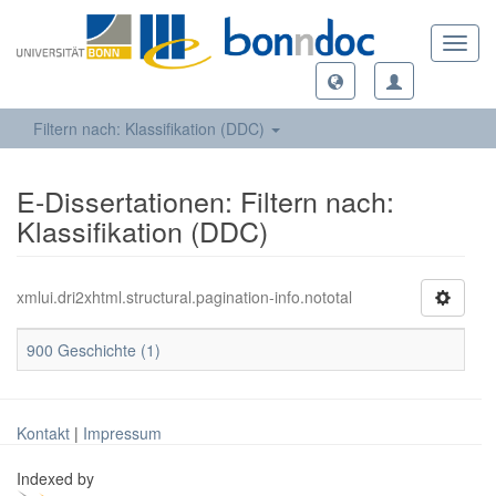
Toggl
navig
Filtern nach: Klassifikation (DDC)
E-Dissertationen: Filtern nach:
Klassifikation (DDC)
xmlui.dri2xhtml.structural.pagination-info.nototal
900 Geschichte (1)
Kontakt
|
Impressum
Indexed by