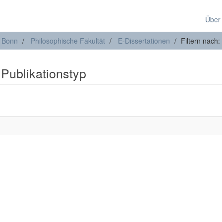
Über
t Bonn
Philosophische Fakultät
E-Dissertationen
Filtern nach:
 Publikationstyp