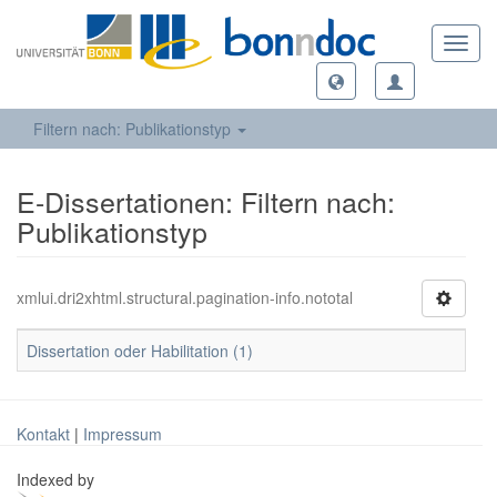
Toggl
navig
Filtern nach: Publikationstyp
E-Dissertationen: Filtern nach:
Publikationstyp
xmlui.dri2xhtml.structural.pagination-info.nototal
Dissertation oder Habilitation (1)
Kontakt
|
Impressum
Indexed by