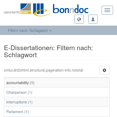
Toggl
navig
Filtern nach: Schlagwort
E-Dissertationen: Filtern nach:
Schlagwort
xmlui.dri2xhtml.structural.pagination-info.nototal
accountability (1)
Chairperson (1)
interruptions (1)
Parlament (1)