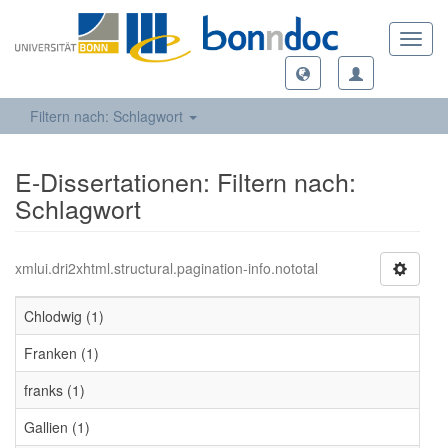
Toggl
navig
Filtern nach: Schlagwort
E-Dissertationen: Filtern nach:
Schlagwort
xmlui.dri2xhtml.structural.pagination-info.nototal
Chlodwig (1)
Franken (1)
franks (1)
Gallien (1)