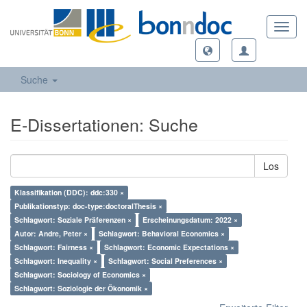
Toggl
navig
Suche
E-Dissertationen: Suche
Los
Klassifikation (DDC): ddc:330 ×
Publikationstyp: doc-type:doctoralThesis ×
Schlagwort: Soziale Präferenzen ×
Erscheinungsdatum: 2022 ×
Autor: Andre, Peter ×
Schlagwort: Behavioral Economics ×
Schlagwort: Fairness ×
Schlagwort: Economic Expectations ×
Schlagwort: Inequality ×
Schlagwort: Social Preferences ×
Schlagwort: Sociology of Economics ×
Schlagwort: Soziologie der Ökonomik ×