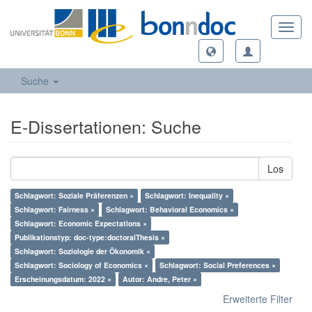
Toggl
navig
Suche
E-Dissertationen: Suche
Los
Schlagwort: Soziale Präferenzen ×
Schlagwort: Inequality ×
Schlagwort: Fairness ×
Schlagwort: Behavioral Economics ×
Schlagwort: Economic Expectations ×
Publikationstyp: doc-type:doctoralThesis ×
Schlagwort: Soziologie der Ökonomik ×
Schlagwort: Sociology of Economics ×
Schlagwort: Social Preferences ×
Erscheinungsdatum: 2022 ×
Autor: Andre, Peter ×
Erweiterte Filter