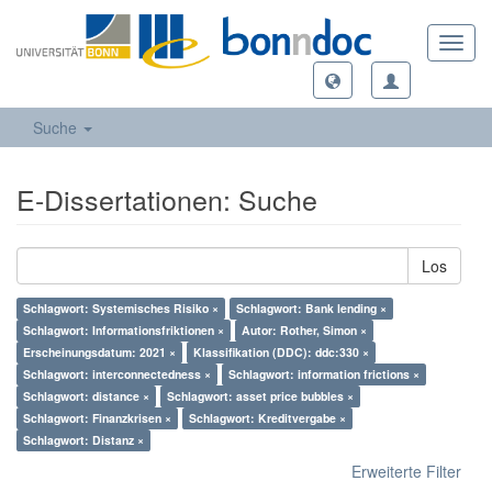
Toggl
navig
Suche
E-Dissertationen: Suche
Los
Schlagwort: Systemisches Risiko ×
Schlagwort: Bank lending ×
Schlagwort: Informationsfriktionen ×
Autor: Rother, Simon ×
Erscheinungsdatum: 2021 ×
Klassifikation (DDC): ddc:330 ×
Schlagwort: interconnectedness ×
Schlagwort: information frictions ×
Schlagwort: distance ×
Schlagwort: asset price bubbles ×
Schlagwort: Finanzkrisen ×
Schlagwort: Kreditvergabe ×
Schlagwort: Distanz ×
Erweiterte Filter