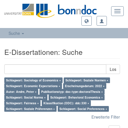
Toggl
navig
Suche
E-Dissertationen: Suche
Los
Schlagwort: Sociology of Economics ×
Schlagwort: Soziale Normen ×
Schlagwort: Economic Expectations ×
Erscheinungsdatum: 2022 ×
Autor: Andre, Peter ×
Publikationstyp: doc-type:doctoralThesis ×
Schlagwort: Social Norms ×
Schlagwort: Behavioral Economics ×
Schlagwort: Fairness ×
Klassifikation (DDC): ddc:330 ×
Schlagwort: Soziale Präferenzen ×
Schlagwort: Social Preferences ×
Erweiterte Filter