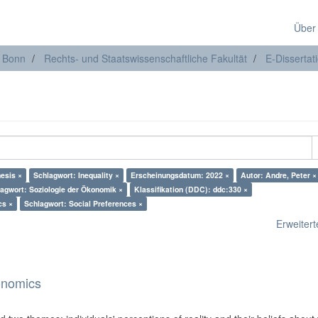
Über
t Bonn
Rechts- und Staatswissenschaftliche Fakultät
E-Dissertat
hesis ×
Schlagwort: Inequality ×
Erscheinungsdatum: 2022 ×
Autor: Andre, Peter ×
agwort: Soziologie der Ökonomik ×
Klassifikation (DDC): ddc:330 ×
cs ×
Schlagwort: Social Preferences ×
Erweiterte
onomics