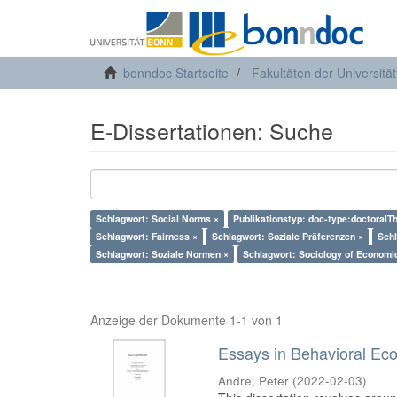
bonndoc Startseite
Fakultäten der Universitä
E-Dissertationen: Suche
Schlagwort: Social Norms ×
Publikationstyp: doc-type:doctoralT
Schlagwort: Fairness ×
Schlagwort: Soziale Präferenzen ×
Schl
Schlagwort: Soziale Normen ×
Schlagwort: Sociology of Economi
Anzeige der Dokumente 1-1 von 1
Essays in Behavioral Ec
Andre, Peter
(
2022-02-03
)