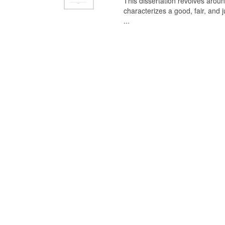
This dissertation revolves aroun
characterizes a good, fair, and 
...