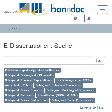
Toggl
navig
Suche
E-Dissertationen: Suche
Los
Publikationstyp: doc-type:doctoralThesis ×
Schlagwort: Soziologie der Ökonomik ×
Schlagwort: Economic Expectations ×
Erscheinungsdatum: 2022 ×
Autor: Andre, Peter ×
Schlagwort: Behavioral Economics ×
Schlagwort: Soziale Normen ×
Schlagwort: Sociology of Economics ×
Schlagwort: Fairness ×
Klassifikation (DDC): ddc:330 ×
Schlagwort: Soziale Präferenzen ×
Schlagwort: Social Preferences ×
Erweiterte Filter