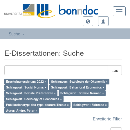
Toggl
navig
Suche
E-Dissertationen: Suche
Los
Erscheinungsdatum: 2022 ×
Schlagwort: Soziologie der Ökonomik ×
Schlagwort: Social Norms ×
Schlagwort: Behavioral Economics ×
Schlagwort: Soziale Präferenzen ×
Schlagwort: Soziale Normen ×
Schlagwort: Sociology of Economics ×
Publikationstyp: doc-type:doctoralThesis ×
Schlagwort: Fairness ×
Autor: Andre, Peter ×
Erweiterte Filter