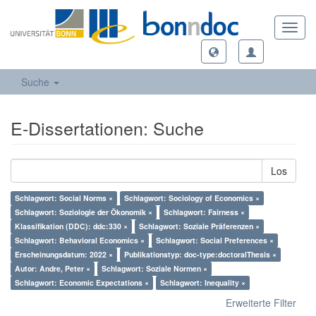
Toggl
navig
Suche
E-Dissertationen: Suche
Los
Schlagwort: Social Norms ×
Schlagwort: Sociology of Economics ×
Schlagwort: Soziologie der Ökonomik ×
Schlagwort: Fairness ×
Klassifikation (DDC): ddc:330 ×
Schlagwort: Soziale Präferenzen ×
Schlagwort: Behavioral Economics ×
Schlagwort: Social Preferences ×
Erscheinungsdatum: 2022 ×
Publikationstyp: doc-type:doctoralThesis ×
Autor: Andre, Peter ×
Schlagwort: Soziale Normen ×
Schlagwort: Economic Expectations ×
Schlagwort: Inequality ×
Erweiterte Filter