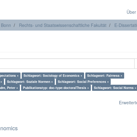
Über
t Bonn
Rechts- und Staatswissenschaftliche Fakultät
E-Dissertat
pectations ×
Schlagwort: Sociology of Economics ×
Schlagwort: Fairness ×
 ×
Schlagwort: Soziale Normen ×
Schlagwort: Social Preferences ×
dre, Peter ×
Publikationstyp: doc-type:doctoralThesis ×
Schlagwort: Social Norms ×
Erweiterte
onomics