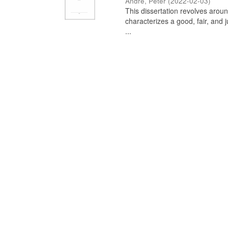
Andre, Peter
(
2022-02-03
)
This dissertation revolves aroun
characterizes a good, fair, and 
...