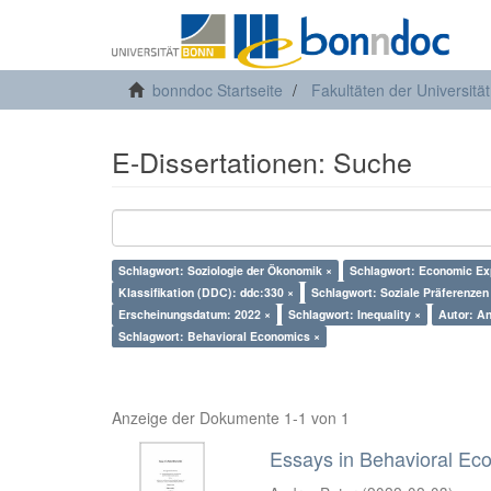
bonndoc Startseite
Fakultäten der Universitä
E-Dissertationen: Suche
Schlagwort: Soziologie der Ökonomik ×
Schlagwort: Economic Ex
Klassifikation (DDC): ddc:330 ×
Schlagwort: Soziale Präferenzen
Erscheinungsdatum: 2022 ×
Schlagwort: Inequality ×
Autor: An
Schlagwort: Behavioral Economics ×
Anzeige der Dokumente 1-1 von 1
Essays in Behavioral Ec