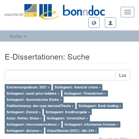
Toggl
navig
Suche
E-Dissertationen: Suche
Los
Erscheinungsdatum: 2021 ×
Schlagwort: financial crises ×
Schlagwort: asset price bubbles ×
Schlagwort: Finanzkrisen ×
Schlagwort: Systemisches Risiko ×
Publikationstyp: doc-type:doctoralThesis ×
Schlagwort: Bank lending ×
Schlagwort: Distanz ×
Schlagwort: Kreditvergabe ×
Autor: Rother, Simon ×
Schlagwort: Vernetztheit ×
Schlagwort: interconnectedness ×
Schlagwort: information frictions ×
Schlagwort: distance ×
Klassifikation (DDC): ddc:330 ×