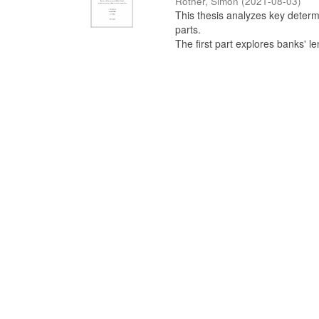
Rother, Simon
(
2021-08-03
)
This thesis analyzes key determin
parts.
The first part explores banks' le