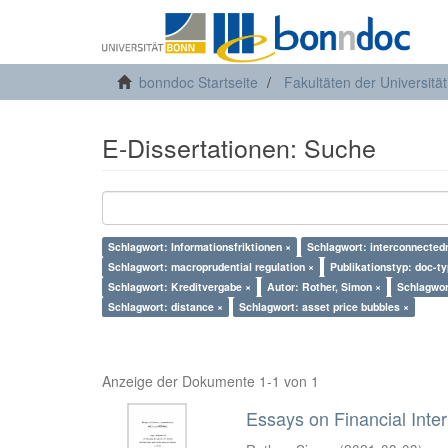
bonndoc Startseite
Fakultäten der Universitä
E-Dissertationen: Suche
Schlagwort: Informationsfriktionen ×
Schlagwort: interconnected
Schlagwort: macroprudential regulation ×
Publikationstyp: doc-t
Schlagwort: Kreditvergabe ×
Autor: Rother, Simon ×
Schlagwor
Schlagwort: distance ×
Schlagwort: asset price bubbles ×
Anzeige der Dokumente 1-1 von 1
Essays on Financial Inter