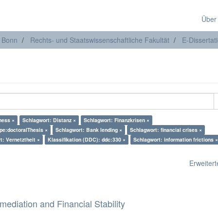
Über
t Bonn
Rechts- und Staatswissenschaftliche Fakultät
E-Dissertat
ness ×
Schlagwort: Distanz ×
Schlagwort: Finanzkrisen ×
ype:doctoralThesis ×
Schlagwort: Bank lending ×
Schlagwort: financial crises ×
t: Vernetztheit ×
Klassifikation (DDC): ddc:330 ×
Schlagwort: information frictions ×
Erweiterte
mediation and Financial Stability