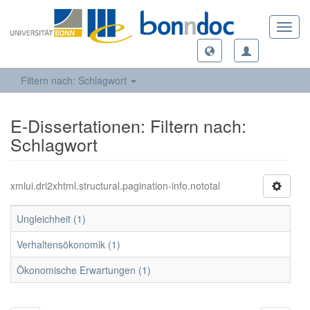
Toggl
navig
Filtern nach: Schlagwort
E-Dissertationen: Filtern nach:
Schlagwort
xmlui.dri2xhtml.structural.pagination-info.nototal
Ungleichheit (1)
Verhaltensökonomik (1)
Ökonomische Erwartungen (1)