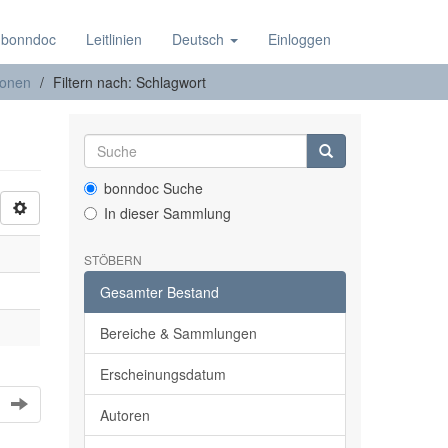
 bonndoc
Leitlinien
Deutsch
Einloggen
ionen
Filtern nach: Schlagwort
bonndoc Suche
In dieser Sammlung
STÖBERN
Gesamter Bestand
Bereiche & Sammlungen
Erscheinungsdatum
Autoren