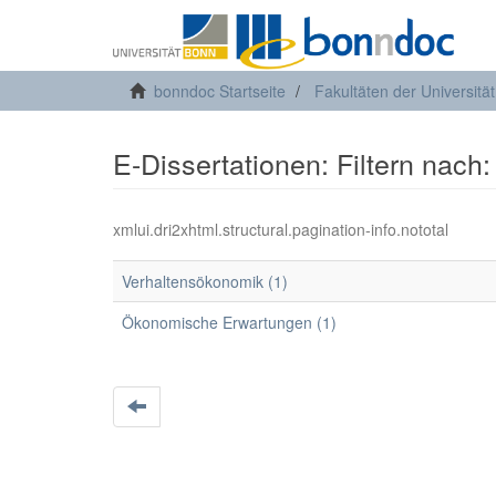
bonndoc Startseite
Fakultäten der Universitä
E-Dissertationen: Filtern nach
xmlui.dri2xhtml.structural.pagination-info.nototal
Verhaltensökonomik (1)
Ökonomische Erwartungen (1)