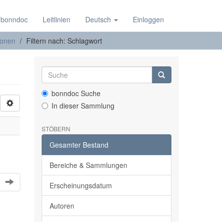
 bonndoc
Leitlinien
Deutsch
Einloggen
ionen
Filtern nach: Schlagwort
bonndoc Suche
In dieser Sammlung
STÖBERN
Gesamter Bestand
Bereiche & Sammlungen
Erscheinungsdatum
Autoren