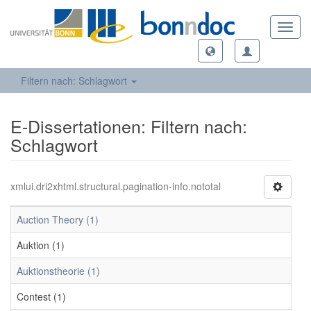
Toggl
navig
Filtern nach: Schlagwort
E-Dissertationen: Filtern nach:
Schlagwort
xmlui.dri2xhtml.structural.pagination-info.nototal
Auction Theory (1)
Auktion (1)
Auktionstheorie (1)
Contest (1)