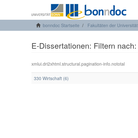
bonndoc Startseite
Fakultäten der Universitä
E-Dissertationen: Filtern nach:
xmlui.dri2xhtml.structural.pagination-info.nototal
330 Wirtschaft (6)