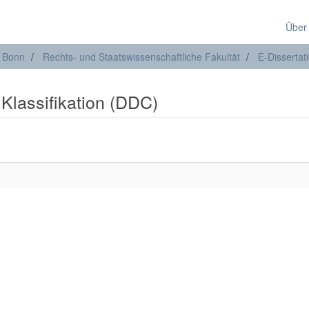
Über
t Bonn
Rechts- und Staatswissenschaftliche Fakultät
E-Dissertat
 Klassifikation (DDC)