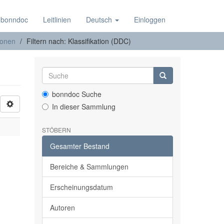
 bonndoc
Leitlinien
Deutsch
Einloggen
ionen
Filtern nach: Klassifikation (DDC)
bonndoc Suche
In dieser Sammlung
STÖBERN
Gesamter Bestand
Bereiche & Sammlungen
Erscheinungsdatum
Autoren