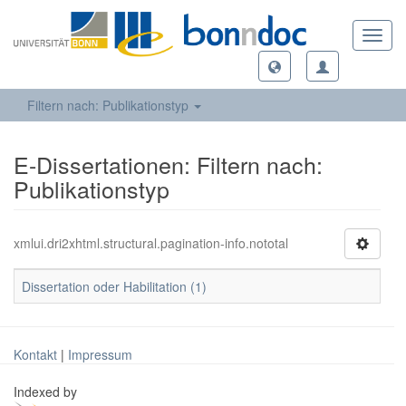
Toggl
navig
Filtern nach: Publikationstyp
E-Dissertationen: Filtern nach:
Publikationstyp
xmlui.dri2xhtml.structural.pagination-info.nototal
Dissertation oder Habilitation (1)
Kontakt
|
Impressum
Indexed by