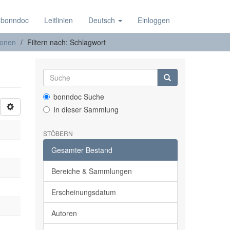
 bonndoc
Leitlinien
Deutsch
Einloggen
ionen
Filtern nach: Schlagwort
bonndoc Suche
In dieser Sammlung
STÖBERN
Gesamter Bestand
Bereiche & Sammlungen
Erscheinungsdatum
Autoren