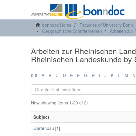
bonndoc Home
Faculties of University Bonn
Geographische Schriftenreihen
Arbeiten zur
Arbeiten zur Rheinischen Land
Rheinischen Landeskunde by 
0-9
A
B
C
D
E
F
G
H
I
J
K
L
M
N
Now showing items 1-20 of 21
Subject
Gartenbau
[1]