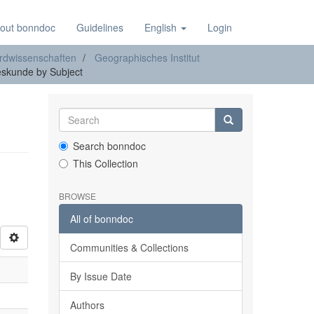
out bonndoc
Guidelines
English
Login
rdwissenschaften
Geographisches Institut
eskunde by Subject
Search bonndoc
This Collection
BROWSE
All of bonndoc
Communities & Collections
By Issue Date
Authors