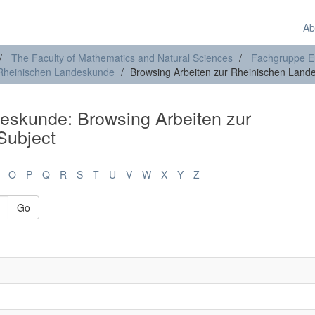
Ab
The Faculty of Mathematics and Natural Sciences
Fachgruppe E
 Rheinischen Landeskunde
Browsing Arbeiten zur Rheinischen Land
eskunde: Browsing Arbeiten zur
Subject
O
P
Q
R
S
T
U
V
W
X
Y
Z
Go