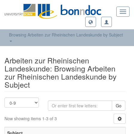
Toggl
navig
Browsing Arbeiten zur Rheinischen Landeskunde by Subject
Arbeiten zur Rheinischen
Landeskunde: Browsing Arbeiten
zur Rheinischen Landeskunde by
Subject
Go
Now showing items 1-3 of 3
Subject