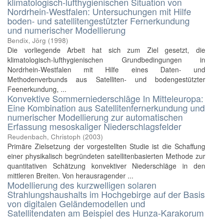
klimatologisch-lufthygienischen Situation von
Nordrhein-Westfalen: Untersuchungen mit Hilfe
boden- und satellitengestützter Fernerkundung
und numerischer Modellierung
Bendix, Jörg
(
1998
)
Die vorliegende Arbeit hat sich zum Ziel gesetzt, die
klimatologisch-lufthygienischen Grundbedingungen in
Nordrhein-Westfalen mit Hilfe eines Daten- und
Methodenverbunds aus Satelliten- und bodengestützter
Feenerkundung, ...
Konvektive Sommerniederschläge In Mitteleuropa:
Eine Kombination aus Satellitenfernerkundung und
numerischer Modellierung zur automatischen
Erfassung mesoskaliger Niederschlagsfelder
Reudenbach, Christoph
(
2003
)
Primäre Zielsetzung der vorgestellten Studie ist die Schaffung
einer physikalisch begründeten satellitenbasierten Methode zur
quantitativen Schätzung konvektiver Niederschläge in den
mittleren Breiten. Von herausragender ...
Modellierung des kurzwelligen solaren
Strahlungshaushalts im Hochgebirge auf der Basis
von digitalen Geländemodellen und
Satellitendaten am Beispiel des Hunza-Karakorum