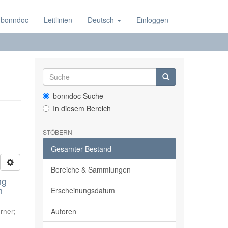
 bonndoc
Leitlinien
Deutsch
Einloggen
bonndoc Suche
In diesem Bereich
STÖBERN
Gesamter Bestand
Bereiche & Sammlungen
ng
n
Erscheinungsdatum
rner
;
Autoren