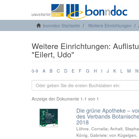
bonndoc Startseite
Weitere Einrichtungen
Weitere Einrichtungen: Auflist
"Eilert, Udo"
0-9
A
B
C
D
E
F
G
H
I
J
K
L
M
N
Anzeige der Dokumente 1-1 von 1
Die grüne Apotheke – vo
des Verbands Botanisch
2018
Löhne, Cornelia
;
Anhalt, Steph
König, Gabriele
;
von Kügelgen, 