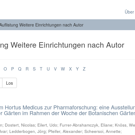
Über
Auflistung Weitere Einrichtungen nach Autor
ung Weitere Einrichtungen nach Autor
O
P
Q
R
S
T
U
V
W
X
Y
Z
Los
m Hortus Medicus zur Pharmaforschung: eine Ausstellu
er Gärten im Rahmen der Woche der Botanischen Gärte
an
;
Dostert, Nicolas
;
Eilert, Udo
;
Furrer-Abrahamczyk, Eliane
;
Knöss, We
Ivar
;
Ledderbogen, Jörg
;
Pfeifer, Alexander
;
Scheersoi, Annette
;