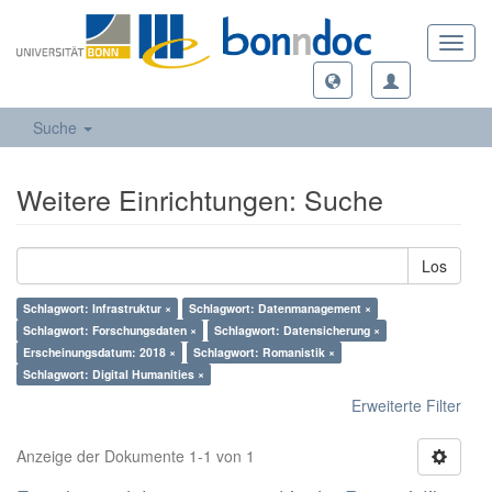
Toggl
navig
Suche
Weitere Einrichtungen: Suche
Los
Schlagwort: Infrastruktur ×
Schlagwort: Datenmanagement ×
Schlagwort: Forschungsdaten ×
Schlagwort: Datensicherung ×
Erscheinungsdatum: 2018 ×
Schlagwort: Romanistik ×
Schlagwort: Digital Humanities ×
Erweiterte Filter
Anzeige der Dokumente 1-1 von 1