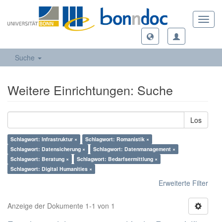
Toggl
navig
Suche
Weitere Einrichtungen: Suche
Los
Schlagwort: Infrastruktur ×
Schlagwort: Romanistik ×
Schlagwort: Datensicherung ×
Schlagwort: Datenmanagement ×
Schlagwort: Beratung ×
Schlagwort: Bedarfsermittlung ×
Schlagwort: Digital Humanities ×
Erweiterte Filter
Anzeige der Dokumente 1-1 von 1