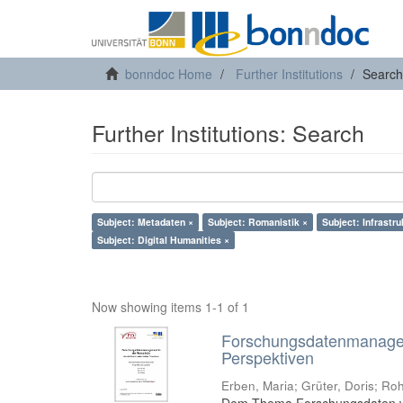
bonndoc Home
Further Institutions
Search
Further Institutions: Search
Subject: Metadaten ×
Subject: Romanistik ×
Subject: Infrastru
Subject: Digital Humanities ×
Now showing items 1-1 of 1
Forschungsdatenmanageme
Perspektiven
Erben, Maria
;
Grüter, Doris
;
Roh