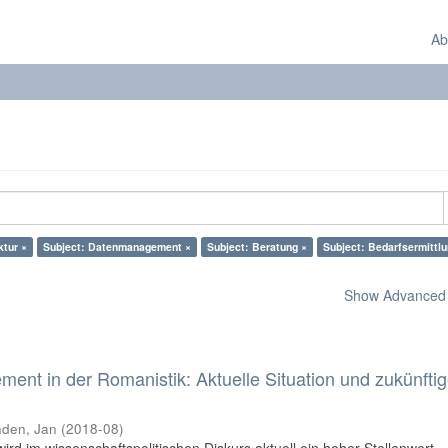
Ab
ktur ×
Subject: Datenmanagement ×
Subject: Beratung ×
Subject: Bedarfsermittlu
Show Advanced F
nt in der Romanistik: Aktuelle Situation und zukünfti
den, Jan
(
2018-08
)