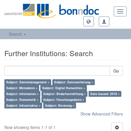
Toggl
navig
Search
Further Institutions: Search
Go
Subject: Datenmanagement ×
Subject: Datensicherung ×
Subject: Metadaten ×
Subject: Digital Humanities ×
Subject: Information ×
Subject: Bedarfsermittlung ×
Date Issued: 2018 ×
Subject: Romanistik ×
Subject: Forschungsdaten ×
Subject: Infrastruktur ×
Subject: Beratung ×
Show Advanced Filters
Now showing items 1-1 of 1