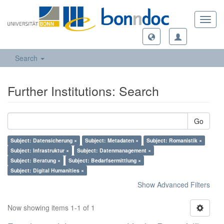
Toggl
navig
Search
Further Institutions: Search
Go
Subject: Datensicherung ×
Subject: Metadaten ×
Subject: Romanistik ×
Subject: Infrastruktur ×
Subject: Datenmanagement ×
Subject: Beratung ×
Subject: Bedarfsermittlung ×
Subject: Digital Humanities ×
Show Advanced Filters
Now showing items 1-1 of 1