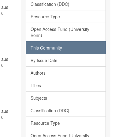
Classification (DDC)
n aus
us
Resource Type
Open Access Fund (University
Bonn)
This Community
n aus
By Issue Date
us
Authors
Titles
Subjects
Classification (DDC)
n aus
us
Resource Type
Open Access Fund (University