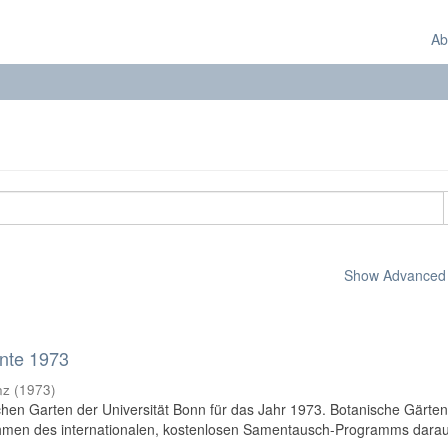
Ab
Show Advanced F
nte 1973
nz
(
1973
)
en Garten der Universität Bonn für das Jahr 1973. Botanische Gärte
hmen des internationalen, kostenlosen Samentausch-Programms dara