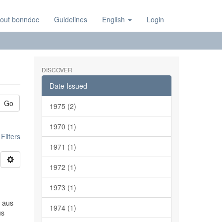
out bonndoc
Guidelines
English
Login
DISCOVER
Date Issued
Go
1975 (2)
1970 (1)
ilters
1971 (1)
1972 (1)
1973 (1)
n aus
1974 (1)
us