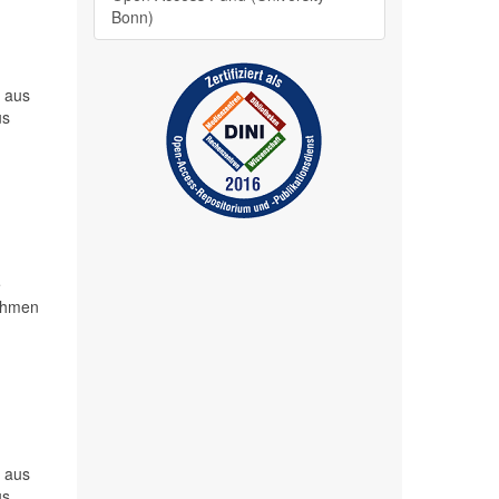
Bonn)
n aus
us
e
Rahmen
n aus
us