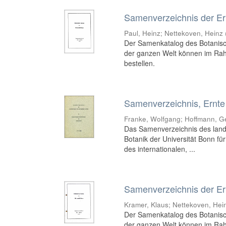
Samenverzeichnis der Er
Paul, Heinz
;
Nettekoven, Heinz
Der Samenkatalog des Botanisch
der ganzen Welt können im Ra
bestellen.
Samenverzeichnis, Ernte
Franke, Wolfgang
;
Hoffmann, G
Das Samenverzeichnis des landwi
Botanik der Universität Bonn f
des internationalen, ...
Samenverzeichnis der Er
Kramer, Klaus
;
Nettekoven, Hei
Der Samenkatalog des Botanisch
der ganzen Welt können im Ra