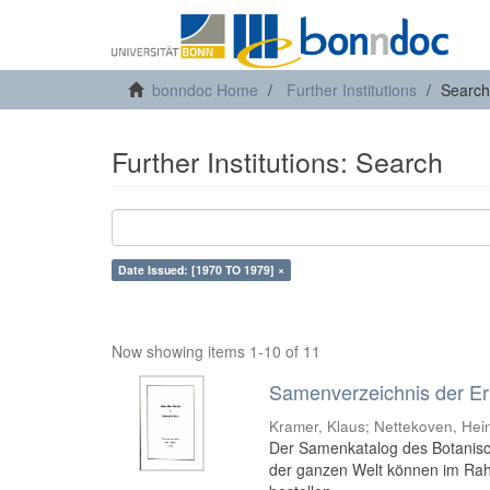
bonndoc Home
Further Institutions
Search
Further Institutions: Search
Date Issued: [1970 TO 1979] ×
Now showing items 1-10 of 11
Samenverzeichnis der Er
Kramer, Klaus
;
Nettekoven, Hei
Der Samenkatalog des Botanisch
der ganzen Welt können im Ra