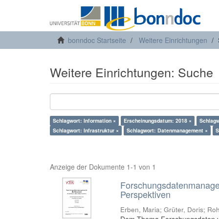
bonndoc Startseite
Weitere Einrichtungen
Weitere Einrichtungen: Suche
Schlagwort: Information ×
Erscheinungsdatum: 2018 ×
Schlagw
Schlagwort: Infrastruktur ×
Schlagwort: Datenmanagement ×
S
Anzeige der Dokumente 1-1 von 1
Forschungsdatenmanageme
Perspektiven
Erben, Maria
;
Grüter, Doris
;
Roh