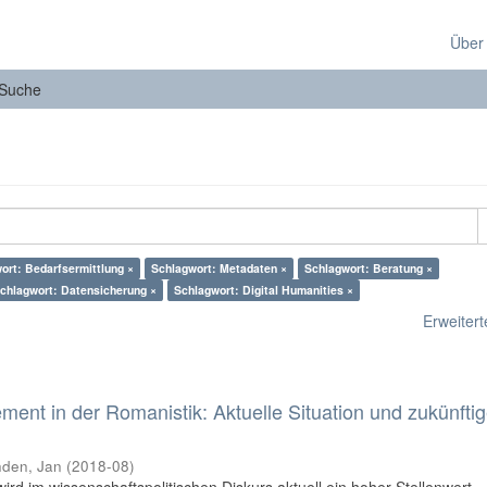
Über
Suche
ort: Bedarfsermittlung ×
Schlagwort: Metadaten ×
Schlagwort: Beratung ×
chlagwort: Datensicherung ×
Schlagwort: Digital Humanities ×
Erweiterte
nt in der Romanistik: Aktuelle Situation und zukünfti
den, Jan
(
2018-08
)