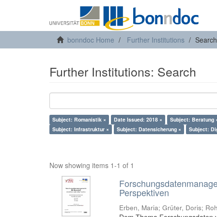
bonndoc Home
Further Institutions
Search
Further Institutions: Search
Subject: Romanistik ×
Date Issued: 2018 ×
Subject: Beratung 
Subject: Infrastruktur ×
Subject: Datensicherung ×
Subject: Di
Now showing items 1-1 of 1
Forschungsdatenmanageme
Perspektiven
Erben, Maria
;
Grüter, Doris
;
Roh