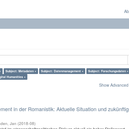
Ab
×
Subject: Metadaten ×
Subject: Datenmanagement ×
Subject: Forschungsdaten ×
gital Humanities ×
Show Advanced F
nt in der Romanistik: Aktuelle Situation und zukünfti
den, Jan
(
2018-08
)