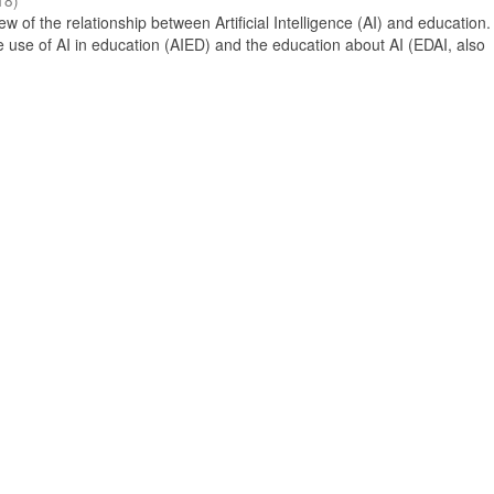
18
)
 of the relationship between Artificial Intelligence (AI) and education. 
e use of AI in education (AIED) and the education about AI (EDAI, also