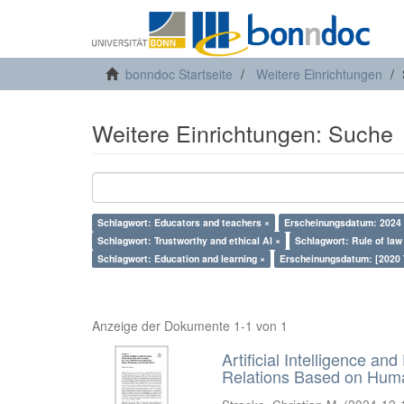
bonndoc Startseite
Weitere Einrichtungen
Weitere Einrichtungen: Suche
Schlagwort: Educators and teachers ×
Erscheinungsdatum: 2024
Schlagwort: Trustworthy and ethical AI ×
Schlagwort: Rule of law
Schlagwort: Education and learning ×
Erscheinungsdatum: [2020 
Anzeige der Dokumente 1-1 von 1
Artificial Intelligence an
Relations Based on Huma