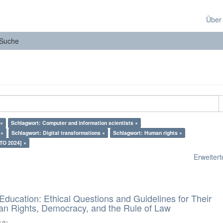
Über
Suche
 ×
Schlagwort: Computer and information scientists ×
 ×
Schlagwort: Digital transformations ×
Schlagwort: Human rights ×
TO 2024] ×
Erweiterte
d Education: Ethical Questions and Guidelines for Their
n Rights, Democracy, and the Rule of Law