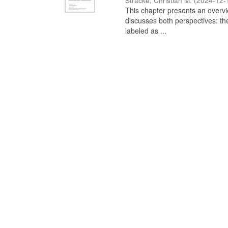
Stracke, Christian M.
(
2024-12-
This chapter presents an overview
discusses both perspectives: th
labeled as ...