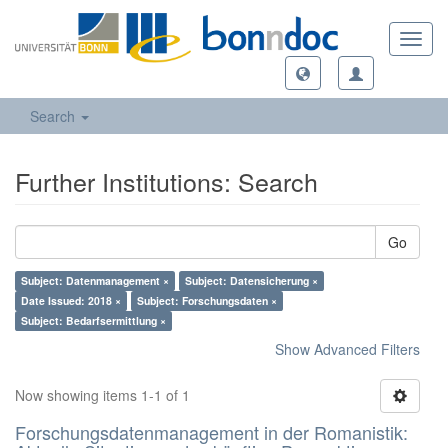
Toggl
navig
Search
Further Institutions: Search
Go
Subject: Datenmanagement ×
Subject: Datensicherung ×
Date Issued: 2018 ×
Subject: Forschungsdaten ×
Subject: Bedarfsermittlung ×
Show Advanced Filters
Now showing items 1-1 of 1
Forschungsdatenmanagement in der Romanistik: