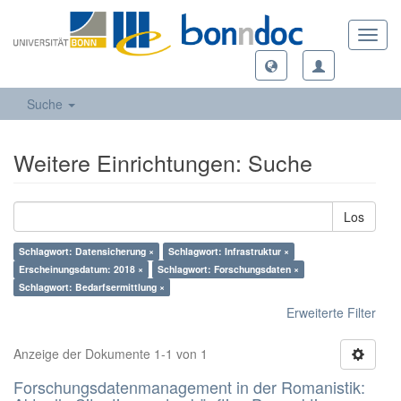
Toggl
navig
Suche
Weitere Einrichtungen: Suche
Los
Schlagwort: Datensicherung ×
Schlagwort: Infrastruktur ×
Erscheinungsdatum: 2018 ×
Schlagwort: Forschungsdaten ×
Schlagwort: Bedarfsermittlung ×
Erweiterte Filter
Anzeige der Dokumente 1-1 von 1
Forschungsdatenmanagement in der Romanistik: