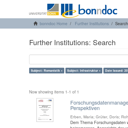
bonndoc Home
Further Institutions
Search
Further Institutions: Search
Subject: Romanistik ×
Subject: Infrastruktur ×
Date Issued: 20
Now showing items 1-1 of 1
Forschungsdatenmanageme
Perspektiven
Erben, Maria
;
Grüter, Doris
;
Roh
Dem Thema Forschungsdaten wird