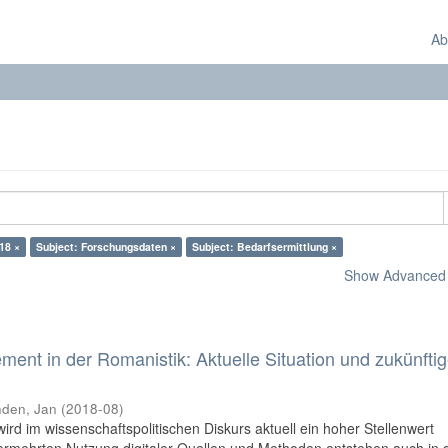
Ab
18 ×
Subject: Forschungsdaten ×
Subject: Bedarfsermittlung ×
Show Advanced F
nt in der Romanistik: Aktuelle Situation und zukünfti
den, Jan
(
2018-08
)
 im wissenschaftspolitischen Diskurs aktuell ein hoher Stellenwert